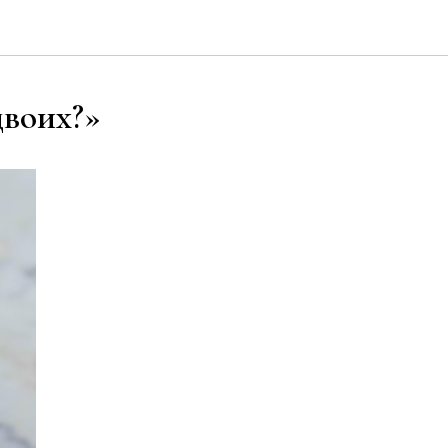
двоих?»